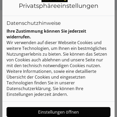
Privatsphäre­einstellungen
Datenschutzhinweise
Ihre Zustimmung können Sie jederzeit
widerrufen.
CONCEPT
Wir verwenden auf dieser Webseite Cookies und
Spiele von Licht und Schatten
weitere Technologien, um Ihnen ein bestmögliches
Als Element ästhetischer Anmut, repräsentativ für
Nutzungserlebnis zu bieten. Sie können das Setzen
eine bedeutungsvolle Sprache, wird der Fächer zum
von Cookies auch ablehnen und unsere Seite nur
Ausdruck raffinierter Gestaltung, mit fast
mit den technisch notwendigen Cookies nutzen.
aerodynamisch geformten Silhouetten, in einem
Weitere Informationen, sowie eine detaillierte
Spiel von Gegensätzen zwischen weichen
Übersicht der Cookies und eingesetzten
Oberflächen und schlanken Linien. Indem sie die
Technologien finden Sie in unserer
Bewegung des Ventaglio nachahmen, betonen
Datenschutzerklärung. Sie können Ihre
überlappende Formen unvergleichliche Lichtspiele.
Einstellungen jederzeit ändern.
Von der abnehmenden Hebelwirkung bis zur
graduellen Öffnung des Mundstücks, von der
konischen Basis bis zum Körper, der rechten Winkel
Einstellungen öffnen
und Kurve verbindet, strahlt alles Gleichgewicht aus.