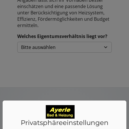
Angaben lässt sich Ihr Vorhaben besser
einschätzen und eine passende Lösung
unter Berücksichtigung von Heizsystem,
Effizienz, Fördermöglichkeiten und Budget
ermitteln.
Welches Eigentumsverhältnis liegt vor?
Hier finden Sie weitere
Privatsphäre­einstellungen
Planungshilfen: