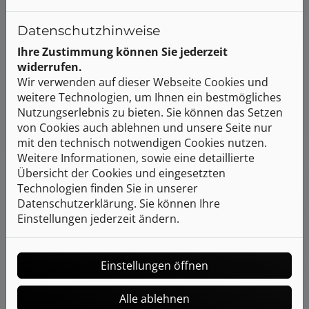
Datenschutzhinweise
Ihre Zustimmung können Sie jederzeit
widerrufen.
Wir verwenden auf dieser Webseite Cookies und
weitere Technologien, um Ihnen ein bestmögliches
Nutzungserlebnis zu bieten. Sie können das Setzen
von Cookies auch ablehnen und unsere Seite nur
mit den technisch notwendigen Cookies nutzen.
Weitere Informationen, sowie eine detaillierte
Übersicht der Cookies und eingesetzten
3D-Badplaner
Technologien finden Sie in unserer
Mit dem 3D-Badplaner haben Sie die
Datenschutzerklärung. Sie können Ihre
Möglichkeit Ihr Bad direkt auf
Einstellungen jederzeit ändern.
unserer Webseite zu planen.
jetzt planen
Einstellungen öffnen
Alle ablehnen